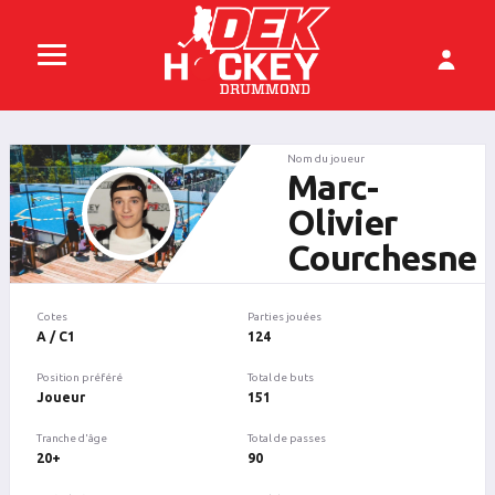
Nom du joueur
Marc-
Olivier
Courchesne
Cotes
Parties jouées
A / C1
124
Position préféré
Total de buts
Joueur
151
Tranche d'âge
Total de passes
20+
90