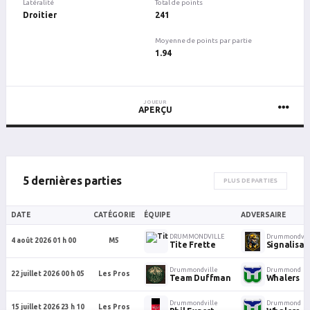
Latéralité
Total de points
Droitier
241
Moyenne de points par partie
1.94
JOUEUR
APERÇU
5 dernières parties
PLUS DE PARTIES
DATE
CATÉGORIE
ÉQUIPE
ADVERSAIRE
DRUMMONDVILLE
Drummondvil
4 août 2026 01 h 00
M5
Tite Frette
Signalisat
Drummondville
Drummond
22 juillet 2026 00 h 05
Les Pros
Team Duffman
Whalers
Drummondville
Drummond
15 juillet 2026 23 h 10
Les Pros