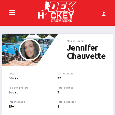
Nom du joueur
Jennifer
Chauvette
Cotes
Parties jouées
F6+ / -
32
Position préféré
Total de buts
Joueur
3
Tranche d'âge
Total de passes
25+
2