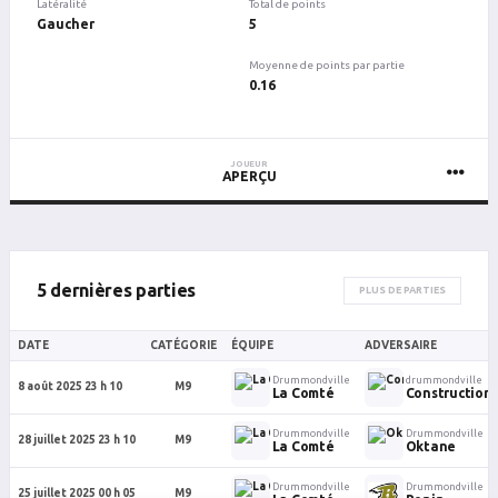
Latéralité
Total de points
Gaucher
5
Moyenne de points par partie
0.16
JOUEUR
APERÇU
5 dernières parties
PLUS DE PARTIES
DATE
CATÉGORIE
ÉQUIPE
ADVERSAIRE
Drummondville
drummondville
8 août 2025 23 h 10
M9
La Comté
Construction É
Drummondville
Drummondville
28 juillet 2025 23 h 10
M9
La Comté
Oktane
Drummondville
Drummondville
25 juillet 2025 00 h 05
M9