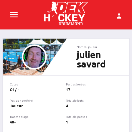
Nom du joueur
julien
savard
Cotes
Parties jouées
C1 / -
17
Position préféré
Total de buts
Joueur
4
Tranche d'âge
Total de passes
40+
1