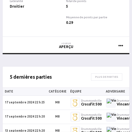
Latéralité
Total de points
Droitier
5
Moyenne de points par partie
0.29
JOUEUR
APERÇU
5 dernières parties
PLUS DE PARTIES
DATE
CATÉGORIE
ÉQUIPE
ADVERSAIRE
Drummondville
Drummondv
17 septembre 2024 22 h 25
M8
Crossfit 500
Vincent
Drummondville
Drummondv
17 septembre 2024 22 h 20
M8
Crossfit 500
Vincent
Drummondville
Drummondv
13 septembre 2024 22 h 20
M8