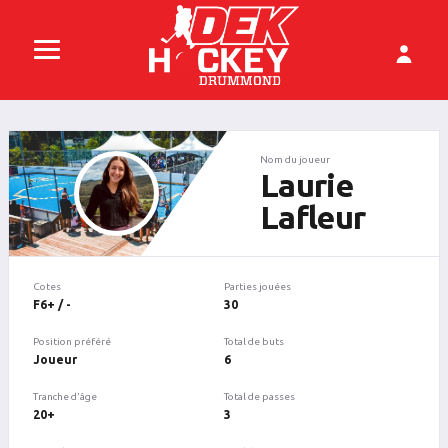
Nom du joueur
Laurie
Lafleur
Cotes
Parties jouées
F6+ / -
30
Position préféré
Total de buts
Joueur
6
Tranche d'âge
Total de passes
20+
3