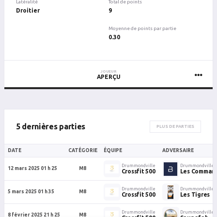
Latéralité
Total de points
Droitier
9
Moyenne de points par partie
0.30
JOUEUR
APERÇU
5 dernières parties
PLUS DE PARTIES
DATE
CATÉGORIE
ÉQUIPE
ADVERSAIRE
Drummondville
Drummondville
12 mars 2025 01 h 25
M8
Crossfit 500
Les Comman
Drummondville
Drummondville
5 mars 2025 01 h 35
M8
Crossfit 500
Les Tigres
Drummondville
Drummondville
8 février 2025 21 h 25
M8