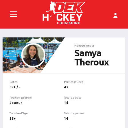
Nom du joueur
Samya
Theroux
Cotes
Parties jouées
F5+ / -
43
Position préféré
Total de buts
Joueur
14
Tranche d'âge
Total de passes
18+
14