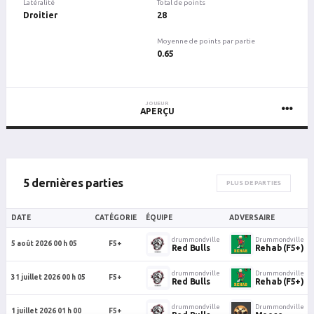
Latéralité
Total de points
Droitier
28
Moyenne de points par partie
0.65
JOUEUR
APERÇU
5 dernières parties
PLUS DE PARTIES
DATE
CATÉGORIE
ÉQUIPE
ADVERSAIRE
drummondville
Drummondville
5 août 2026 00 h 05
F5+
Red Bulls
Rehab (F5+)
drummondville
Drummondville
31 juillet 2026 00 h 05
F5+
Red Bulls
Rehab (F5+)
drummondville
Drummondville
1 juillet 2026 01 h 00
F5+