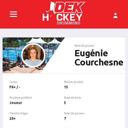
Nom du joueur
Eugénie
Courchesne
Cotes
Parties jouées
F6+ / -
15
Position préféré
Total de buts
Joueur
5
Tranche d'âge
Total de passes
20+
7