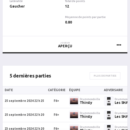
Latéralité
Total de points
Gaucher
12
Moyenne de points par partie
0.80
JOUEUR
APERÇU
5 dernières parties
PLUS DE PARTIES
DATE
CATÉGORIE
ÉQUIPE
ADVERSAIRE
Drummondville
Drummondv
25 septembre 2024 22 h 25
F6+
Thirsty
Les SHA
Drummondville
Drummondv
25 septembre 2024 22 h 20
F6+
Thirsty
Les SHA
Drummondville
Drummondv
23 septembre 2024 22 h 20
F6+