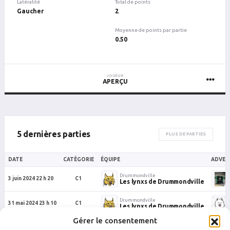
Latéralité
Total de points
Gaucher
2
Moyenne de points par partie
0.50
JOUEUR
APERÇU
5 dernières parties
PLUS DE PARTIES
DATE
CATÉGORIE
ÉQUIPE
ADVER
Drummondville
3 juin 2024 22 h 20
C1
Les lynxs de Drummondville
Drummondville
31 mai 2024 23 h 10
C1
Les lynxs de Drummondville
Gérer le consentement
Drummondville
25 mai 2024 01 h 00
C1