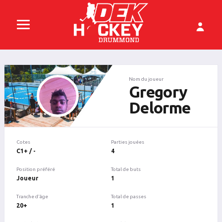
Nom du joueur
Gregory
Delorme
Cotes
Parties jouées
C1+ / -
4
Position préféré
Total de buts
Joueur
1
Tranche d'âge
Total de passes
20+
1