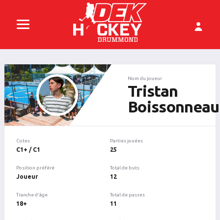
Nom du joueur
Tristan
Boissonneau
Cotes
Parties jouées
C1+ / C1
25
Position préféré
Total de buts
Joueur
12
Tranche d'âge
Total de passes
18+
11