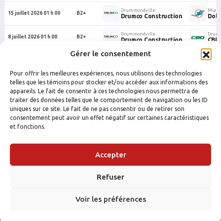
Drummondville
Miam
15 juillet 2026 01 h 00
B2+
Drumco Construction
Dolp
Drummondville
Drum
8 juillet 2026 01 h 00
B2+
Drumco Construction
CBD
Gérer le consentement
Drummondville
Drum
30 juin 2026 23 h 10
B2+
Drumco Construction
Must
Pour offrir les meilleures expériences, nous utilisons des technologies
Drummondville
Drumm
telles que les témoins pour stocker et/ou accéder aux informations des
16 juin 2026 23 h 10
B2+
Drumco Construction
Le P
appareils. Le fait de consentir à ces technologies nous permettra de
traiter des données telles que le comportement de navigation ou les ID
uniques sur ce site. Le fait de ne pas consentir ou de retirer son
consentement peut avoir un effet négatif sur certaines caractéristiques
et fonctions.
Accepter
Refuser
FACEBOOK
INSTAGRAM
Voir les préférences