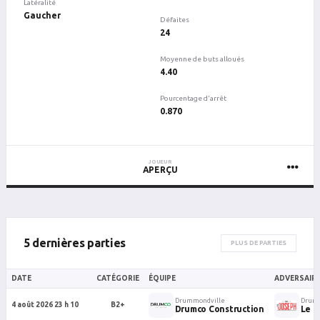
Latéralité
Gaucher
Défaites
24
Moyenne de buts alloués
4.40
Pourcentage d'arrêt
0.870
JOUEUR
APERÇU
5 dernières parties
PLUS DE PARTIES
DATE
CATÉGORIE
ÉQUIPE
ADVERSAIR
Drummondville
Drumm
4 août 2026 23 h 10
B2+
Drumco Construction
Le P