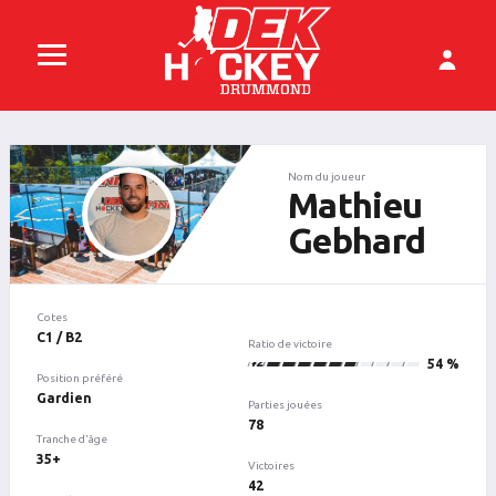
Nom du joueur
Mathieu
Gebhard
Cotes
C1 / B2
Ratio de victoire
42
54 %
Position préféré
Gardien
Parties jouées
78
Tranche d'âge
35+
Victoires
42