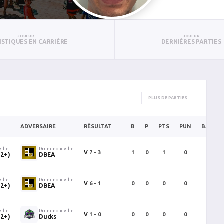
JOUEUR
JOUEUR
ISTIQUES EN CARRIÈRE
DERNIÈRES PARTIES
PLUS DE PARTIES
ADVERSAIRE
RÉSULTAT
B
P
PTS
PUN
BAN
ille
Drummondville
V
7 - 3
1
0
1
0
0
C2+)
DBEA
ille
Drummondville
V
6 - 1
0
0
0
0
0
C2+)
DBEA
ille
Drummondville
V
1 - 0
0
0
0
0
0
C2+)
Ducks