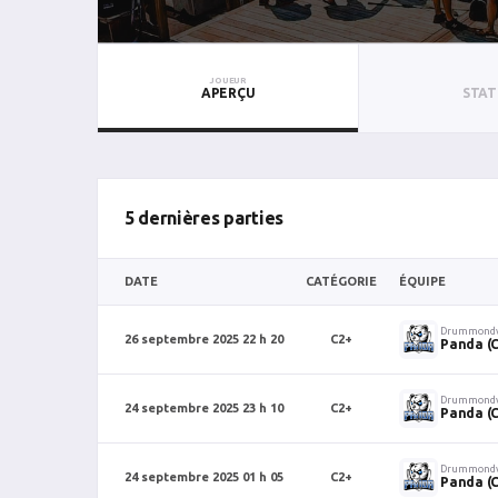
JOUEUR
APERÇU
STAT
5 dernières parties
DATE
CATÉGORIE
ÉQUIPE
Drummondv
26 septembre 2025 22 h 20
C2+
Panda (
Drummondv
24 septembre 2025 23 h 10
C2+
Panda (
Drummondv
24 septembre 2025 01 h 05
C2+
Panda (