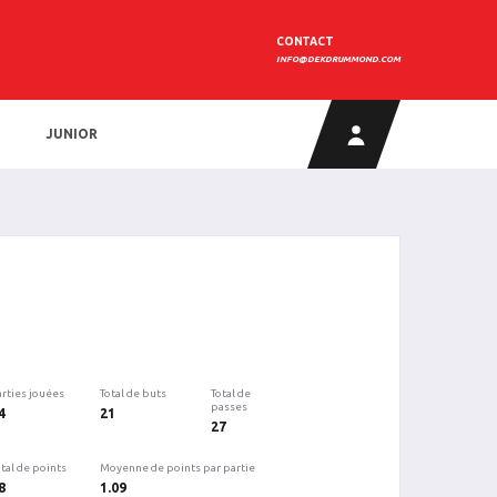
CONTACT
INFO@DEKDRUMMOND.COM
JUNIOR
arties jouées
Total de buts
Total de
passes
4
21
27
tal de points
Moyenne de points par partie
8
1.09