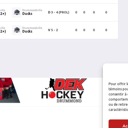
ille
Drummondville
D
3 - 4 (PROL)
0
0
0
0
0
C2+)
Ducks
ille
Drummondville
V
5 - 2
0
0
0
0
0
C2+)
Ducks
Pour offrir 
témoins pou
consentir à 
comportement
ou de retire
caractéristi
Ac