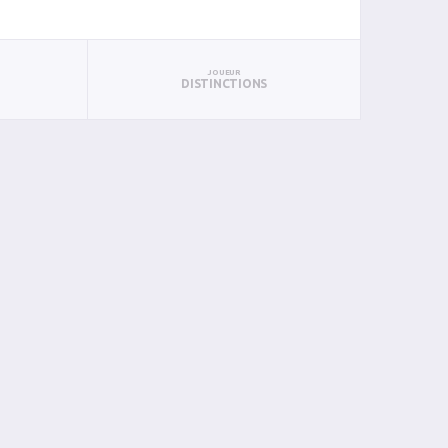
JOUEUR
DISTINCTIONS
PAN
BIN
PIN
0
0
0
0
0
0
0
0
0