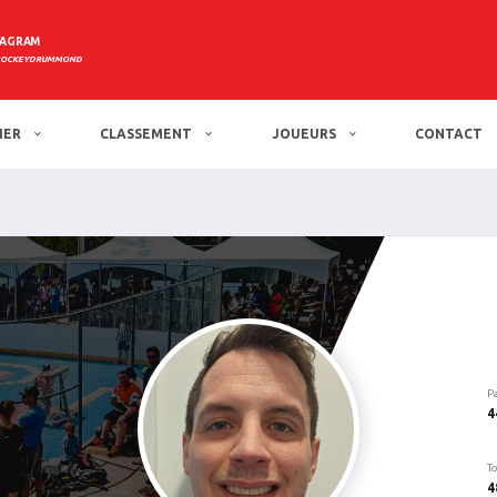
TAGRAM
HOCKEYDRUMMOND
IER
CLASSEMENT
JOUEURS
CONTACT
P
4
To
4