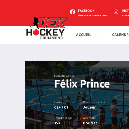
FACEBOOK
INS
/DEKHOCKEYDRUMMOND
/DEK
ACCUEIL
CALENDR
Nom du joueur
Félix Prince
Cotes
Position préféré
C2+ / C1
Joueur
Tranche d'âge
Latéralité
35+
Droitier