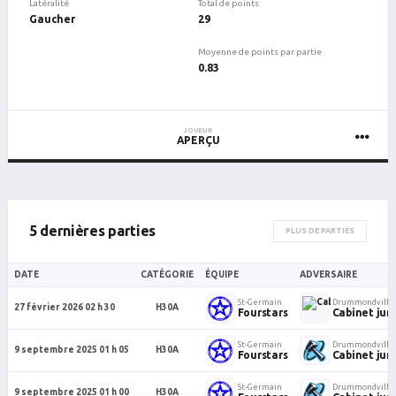
Latéralité
Total de points
Gaucher
29
Moyenne de points par partie
0.83
JOUEUR
APERÇU
5 dernières parties
PLUS DE PARTIES
DATE
CATÉGORIE
ÉQUIPE
ADVERSAIRE
St-Germain
Drummondville
27 février 2026 02 h 30
H30A
Fourstars
Cabinet jur
St-Germain
Drummondville
9 septembre 2025 01 h 05
H30A
Fourstars
Cabinet jur
St-Germain
Drummondville
9 septembre 2025 01 h 00
H30A