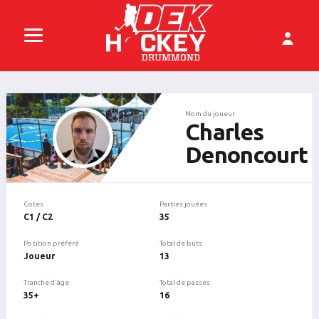
Nom du joueur
Charles
Denoncourt
Cotes
Parties jouées
C1 / C2
35
Position préféré
Total de buts
Joueur
13
Tranche d'âge
Total de passes
35+
16