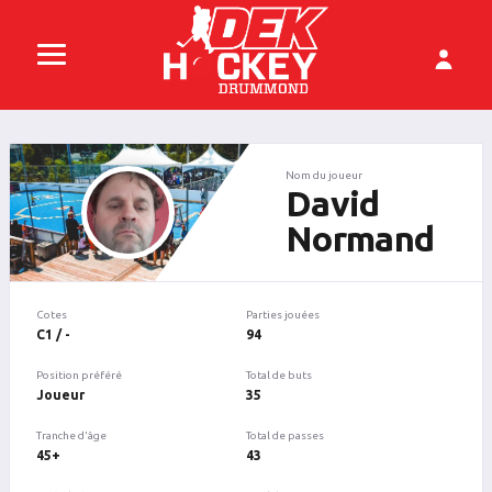
Nom du joueur
David
Normand
Cotes
Parties jouées
C1 / -
94
Position préféré
Total de buts
Joueur
35
Tranche d'âge
Total de passes
45+
43