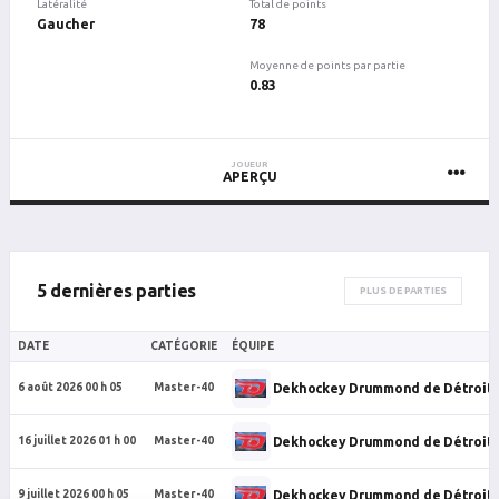
Latéralité
Total de points
Gaucher
78
Moyenne de points par partie
0.83
JOUEUR
APERÇU
5 dernières parties
PLUS DE PARTIES
DATE
CATÉGORIE
ÉQUIPE
Dekhockey Drummond de Détroit
6 août 2026 00 h 05
Master-40
Dekhockey Drummond de Détroit
16 juillet 2026 01 h 00
Master-40
Dekhockey Drummond de Détroit
9 juillet 2026 00 h 05
Master-40