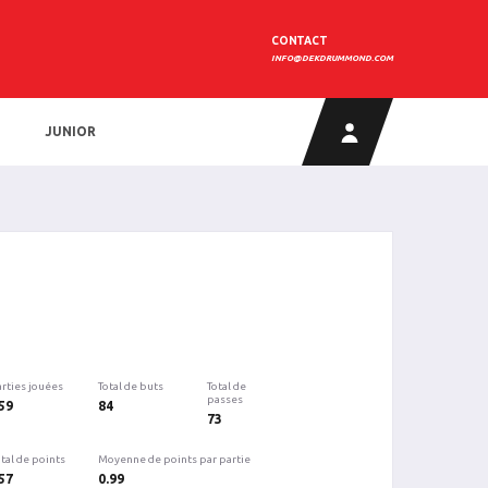
CONTACT
INFO@DEKDRUMMOND.COM
JUNIOR
arties jouées
Total de buts
Total de
passes
59
84
73
tal de points
Moyenne de points par partie
57
0.99