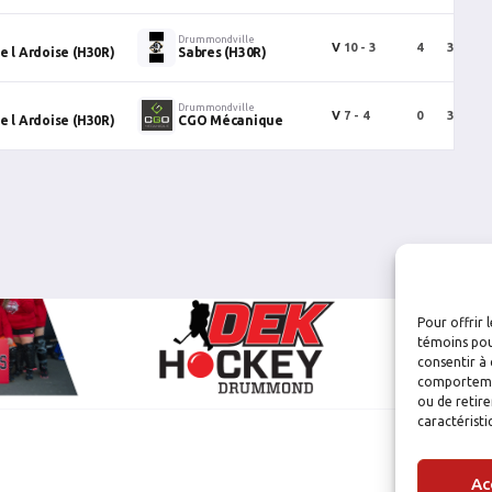
Drummondville
V
10 - 3
4
3
7
e l Ardoise (H30R)
Sabres (H30R)
Drummondville
V
7 - 4
0
3
3
e l Ardoise (H30R)
CGO Mécanique
Pour offrir 
témoins pou
consentir à 
comportement
ou de retire
caractéristi
Ac