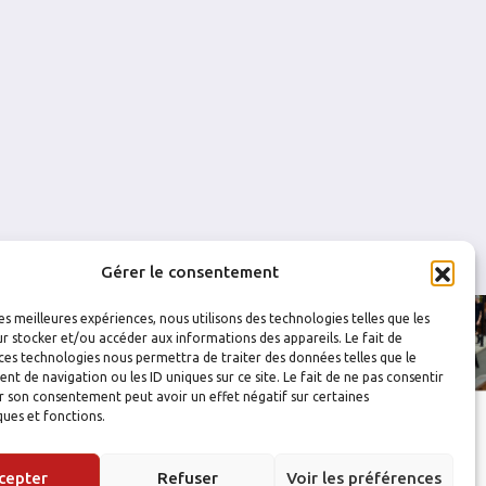
0
0
0
0
0
0
0
0
0
0
Gérer le consentement
les meilleures expériences, nous utilisons des technologies telles que les
r stocker et/ou accéder aux informations des appareils. Le fait de
ces technologies nous permettra de traiter des données telles que le
 de navigation ou les ID uniques sur ce site. Le fait de ne pas consentir
r son consentement peut avoir un effet négatif sur certaines
ques et fonctions.
cepter
Refuser
Voir les préférences