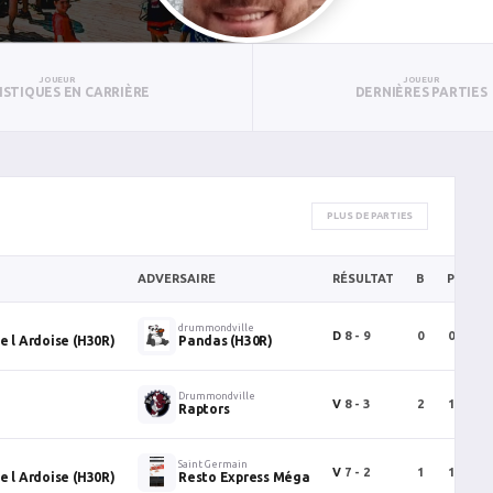
JOUEUR
JOUEUR
ISTIQUES EN CARRIÈRE
DERNIÈRES PARTIES
PLUS DE PARTIES
ADVERSAIRE
RÉSULTAT
B
P
PT
drummondville
D
8 - 9
0
0
0
e l Ardoise (H30R)
Pandas (H30R)
Drummondville
V
8 - 3
2
1
3
Raptors
Saint Germain
V
7 - 2
1
1
2
e l Ardoise (H30R)
Resto Express Méga