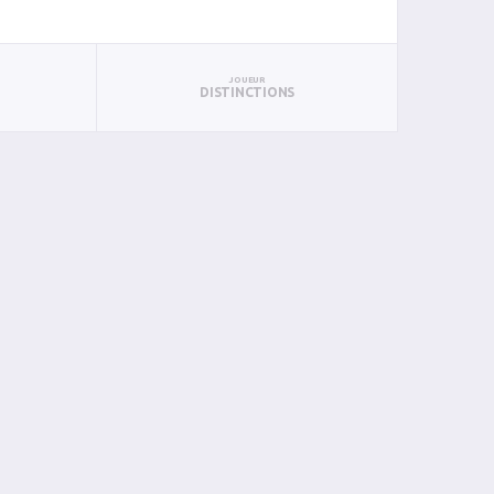
JOUEUR
DISTINCTIONS
S
PUN
BAN
PAN
BIN
PIN
0
0
0
0
0
0
0
0
0
0
0
0
0
0
0