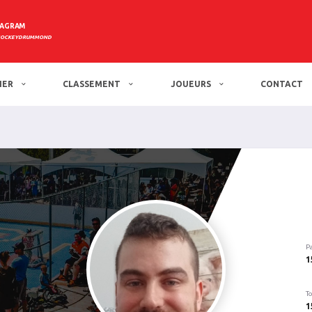
TAGRAM
HOCKEYDRUMMOND
IER
CLASSEMENT
JOUEURS
CONTACT
P
1
To
1