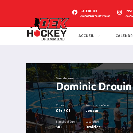
FACEBOOK
INS
/DEKHOCKEYDRUMMOND
/DEK
ACCUEIL
CALENDR
Nom du joueur
Dominic Drouin
Cotes
Position préféré
C1+ / C1
Joueur
Tranche d'âge
Latéralité
30+
Droitier