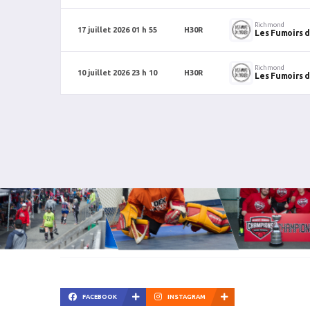
Richmond
17 juillet 2026 01 h 55
H30R
Les Fumoirs d
Richmond
10 juillet 2026 23 h 10
H30R
Les Fumoirs d
FACEBOOK
INSTAGRAM