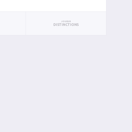
JOUEUR
DISTINCTIONS
UN
BAN
PAN
BIN
PIN
0
1
0
0
0
0
0
0
0
0
2
1
0
0
0