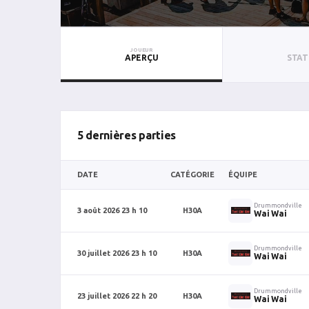
JOUEUR
APERÇU
STAT
5 dernières parties
DATE
CATÉGORIE
ÉQUIPE
Drummondville
3 août 2026 23 h 10
H30A
Wai Wai
Drummondville
30 juillet 2026 23 h 10
H30A
Wai Wai
Drummondville
23 juillet 2026 22 h 20
H30A
Wai Wai