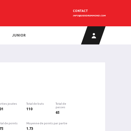
CONTACT
INFO@DEKDRUMMOND.COM
JUNIOR
arties jouées
Total de buts
Total de
passes
01
110
65
tal de points
Moyenne de points par partie
75
1.73