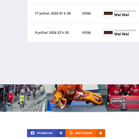
Drummondville
17 juillet 2026 01 h 00
H30A
Wai Wai
Drummondville
9 juillet 2026 22 h 20
H30A
Wai Wai
FACEBOOK
INSTAGRAM