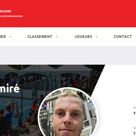
TAGRAM
HOCKEYDRUMMOND
IER
CLASSEMENT
JOUEURS
CONTACT
miré
P
1
To
1