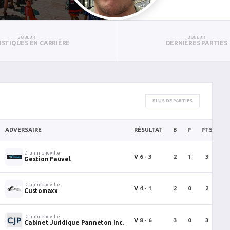
JOUEUR
JOUEUR
ISTIQUES EN CARRIÈRE
DERNIÈRES PARTIES
PLUS DE PARTIES
ADVERSAIRE
RÉSULTAT
B
P
PTS
P
Drummondville
V
6 - 3
2
1
3
Gestion Fauvel
Drummondville
V
4 - 1
2
0
2
Customaxx
Drummondville
V
8 - 6
3
0
3
Cabinet Juridique Panneton Inc.