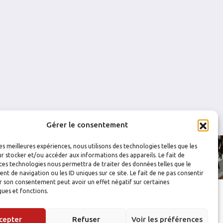
0
2
0
0
0
0
1
0
0
0
Gérer le consentement
les meilleures expériences, nous utilisons des technologies telles que les
r stocker et/ou accéder aux informations des appareils. Le fait de
ces technologies nous permettra de traiter des données telles que le
 de navigation ou les ID uniques sur ce site. Le fait de ne pas consentir
r son consentement peut avoir un effet négatif sur certaines
ques et fonctions.
cepter
Refuser
Voir les préférences