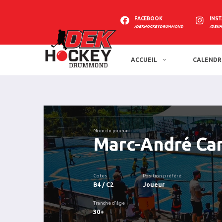
FACEBOOK
INS
/DEKHOCKEYDRUMMOND
/DEK
ACCUEIL
CALENDR
Nom du joueur
Marc-André Ca
Cotes
Position préféré
B4 / C2
Joueur
Tranche d'âge
30+