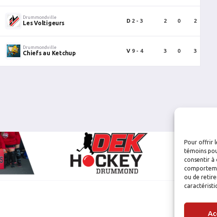
Drummondville
D
2 - 3
2
0
2
Les Voltigeurs
Drummondville
V
9 - 4
3
0
3
Chiefs au Ketchup
Pour offrir 
témoins pou
consentir à 
comportement
ou de retire
caractéristi
Ac