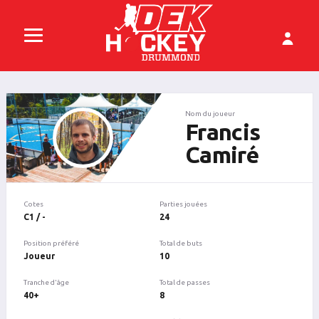
Nom du joueur
Francis
Camiré
Cotes
Parties jouées
C1 / -
24
Position préféré
Total de buts
Joueur
10
Tranche d'âge
Total de passes
40+
8