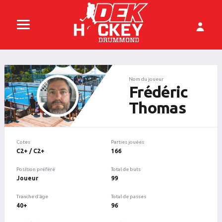
Nom du joueur
Frédéric
Thomas
Cotes
Parties jouées
C2+ / C2+
166
Position préféré
Total de buts
Joueur
99
Tranche d'âge
Total de passes
40+
96