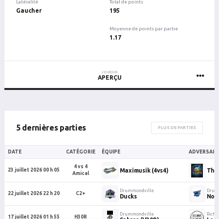
Latéralité
Total de points
Gaucher
195
Moyenne de points par partie
1.17
JOUEUR
APERÇU
5 dernières parties
PLUS DE PARTIES
DATE
CATÉGORIE
ÉQUIPE
ADVERSAIR
4 vs 4
Maximusik (4vs4)
Thu
23 juillet 2026 00 h 05
Amical
Drummondville
Drum
22 juillet 2026 22 h 20
C2+
Ducks
Nord
Drummondville
Rich
17 juillet 2026 01 h 55
H30R