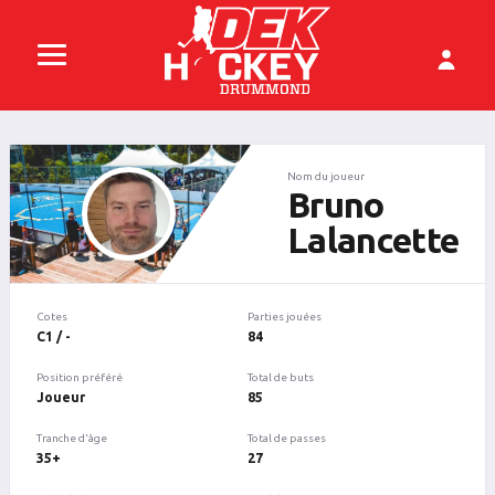
Nom du joueur
Bruno
Lalancette
Cotes
Parties jouées
C1 / -
84
Position préféré
Total de buts
Joueur
85
Tranche d'âge
Total de passes
35+
27