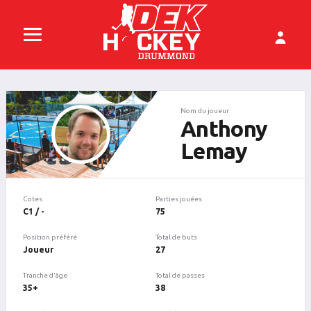
Nom du joueur
Anthony
Lemay
Cotes
Parties jouées
C1 / -
75
Position préféré
Total de buts
Joueur
27
Tranche d'âge
Total de passes
35+
38