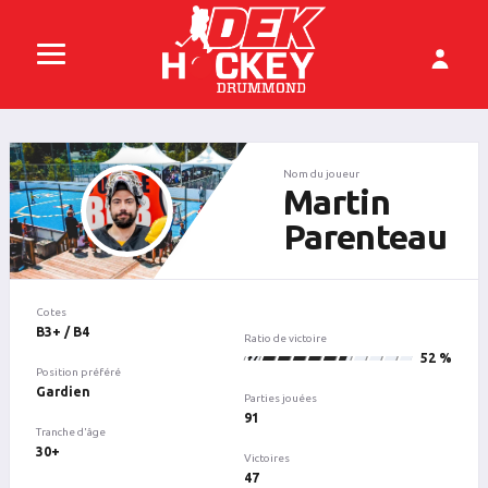
Nom du joueur
Martin
Parenteau
Cotes
B3+ / B4
Ratio de victoire
47
52 %
Position préféré
Gardien
Parties jouées
91
Tranche d'âge
30+
Victoires
47