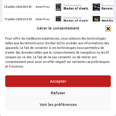
Drummondville
Drummondvi
30 juillet 2026 00 h 05
Semi-Pros
Blades of steels
Ravens
Drummondville
drummondvi
17 juillet 2026 22 h 20
Semi-Pros
Blades of steels
Nmédia
Gérer le consentement
Drummondville
Drummondvi
11 juillet 2026 01 h 00
Semi-Pros
Blades of steels
Team Ca
Pour offrir les meilleures expériences, nous utilisons des technologies
Drummondville
Drummondvi
telles que les témoins pour stocker et/ou accéder aux informations des
9 juillet 2026 00 h 05
Semi-Pros
Blades of steels
Aigles Si
appareils. Le fait de consentir à ces technologies nous permettra de
traiter des données telles que le comportement de navigation ou les ID
uniques sur ce site. Le fait de ne pas consentir ou de retirer son
consentement peut avoir un effet négatif sur certaines caractéristiques
et fonctions.
Accepter
Refuser
FACEBOOK
INSTAGRAM
Voir les préférences