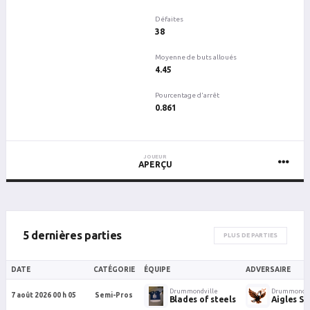
Défaites
38
Moyenne de buts alloués
4.45
Pourcentage d'arrêt
0.861
JOUEUR
APERÇU
5 dernières parties
PLUS DE PARTIES
DATE
CATÉGORIE
ÉQUIPE
ADVERSAIRE
Drummondville
Drummondvi
7 août 2026 00 h 05
Semi-Pros
Blades of steels
Aigles Si