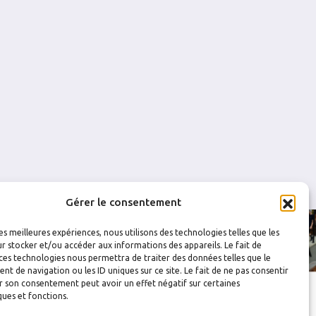
2
0
0
0
0
2
0
0
0
0
0
0
0
0
0
Gérer le consentement
les meilleures expériences, nous utilisons des technologies telles que les
r stocker et/ou accéder aux informations des appareils. Le fait de
ces technologies nous permettra de traiter des données telles que le
 de navigation ou les ID uniques sur ce site. Le fait de ne pas consentir
r son consentement peut avoir un effet négatif sur certaines
ques et fonctions.