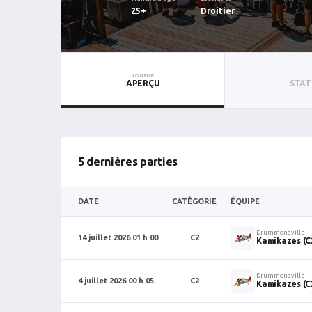
25+
Droitier
JOUEUR
APERÇU
STAT
5 dernières parties
DATE
CATÉGORIE
ÉQUIPE
Drummondville
14 juillet 2026 01 h 00
C2
Kamikazes (C
Drummondville
4 juillet 2026 00 h 05
C2
Kamikazes (C