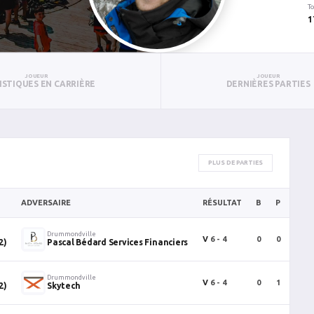
To
1
JOUEUR
JOUEUR
ISTIQUES EN CARRIÈRE
DERNIÈRES PARTIES
PLUS DE PARTIES
ADVERSAIRE
RÉSULTAT
B
P
PTS
Drummondville
V
6 - 4
0
0
0
2)
Pascal Bédard Services Financiers
Drummondville
V
6 - 4
0
1
1
2)
Skytech