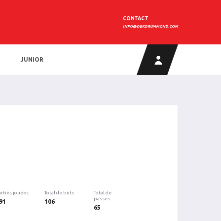
CONTACT
INFO@DEKDRUMMOND.COM
JUNIOR
arties jouées
Total de buts
Total de
passes
91
106
65