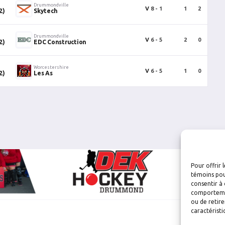
Drummondville
V
8 - 1
1
2
3
2)
Skytech
Drummondville
V
6 - 5
2
0
2
2)
EDC Construction
Worcestershire
V
6 - 5
1
0
1
2)
Les As
Pour offrir 
témoins pou
consentir à 
comportement
ou de retire
caractéristi