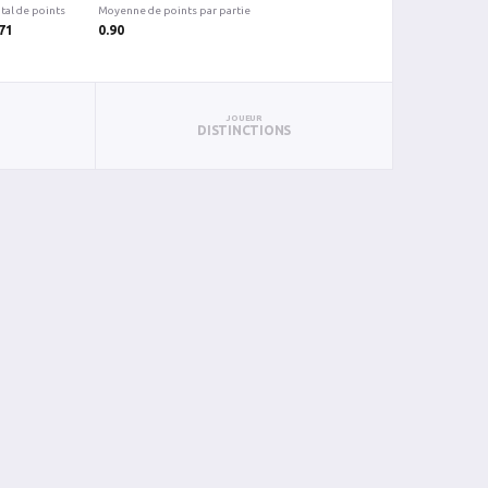
tal de points
Moyenne de points par partie
71
0.90
JOUEUR
DISTINCTIONS
PUN
BAN
PAN
BIN
PIN
0
0
0
0
0
0
0
0
0
0