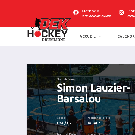
FACEBOOK
INS
/DEKHOCKEYDRUMMOND
/DEK
ACCUEIL
CALENDR
Nom du joueur
Simon Lauzier-
Barsalou
Cotes
Position préféré
C2+ / C2
Joueur
Tranche d'âge
Latéralité