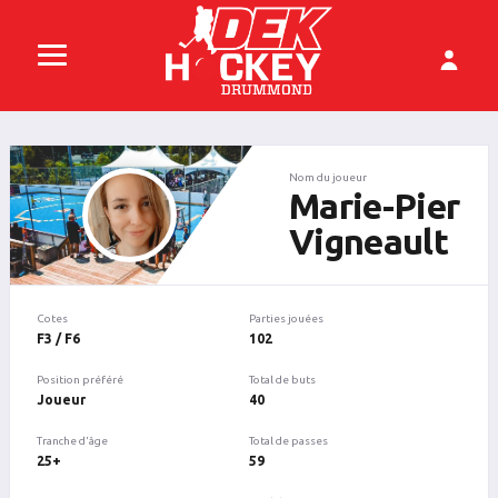
Nom du joueur
Marie-Pier
Vigneault
Cotes
Parties jouées
F3 / F6
102
Position préféré
Total de buts
Joueur
40
Tranche d'âge
Total de passes
25+
59