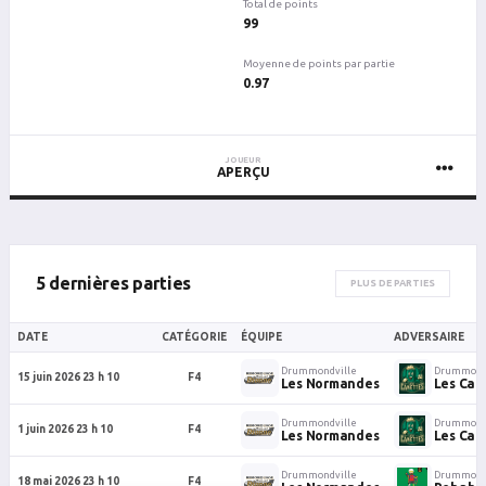
Total de points
99
Moyenne de points par partie
0.97
JOUEUR
APERÇU
5 dernières parties
PLUS DE PARTIES
DATE
CATÉGORIE
ÉQUIPE
ADVERSAIRE
Drummondville
Drummondv
15 juin 2026 23 h 10
F4
Les Normandes
Les Can
Drummondville
Drummondv
1 juin 2026 23 h 10
F4
Les Normandes
Les Can
Drummondville
Drummondv
18 mai 2026 23 h 10
F4