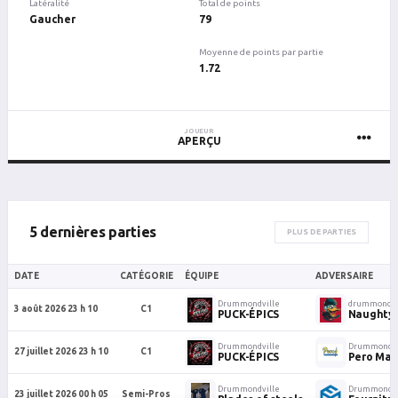
Latéralité
Total de points
Gaucher
79
Moyenne de points par partie
1.72
JOUEUR
APERÇU
5 dernières parties
PLUS DE PARTIES
DATE
CATÉGORIE
ÉQUIPE
ADVERSAIRE
Drummondville
drummondvi
3 août 2026 23 h 10
C1
PUCK-ÉPICS
Naughty 
Drummondville
Drummondvi
27 juillet 2026 23 h 10
C1
PUCK-ÉPICS
Pero Maît
Drummondville
Drummondvi
23 juillet 2026 00 h 05
Semi-Pros