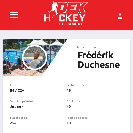
Nom du joueur
Frédérik
Duchesne
Cotes
Parties jouées
B4 / C2+
46
Position préféré
Total de buts
Joueur
49
Tranche d'âge
Total de passes
25+
30