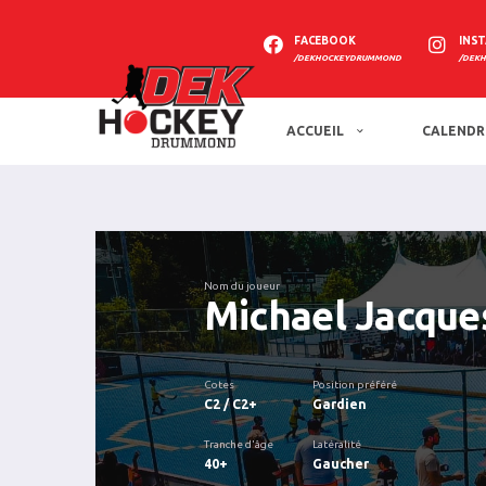
FACEBOOK
INS
/DEKHOCKEYDRUMMOND
/DEK
ACCUEIL
CALENDR
Nom du joueur
Michael Jacque
Cotes
Position préféré
C2 / C2+
Gardien
Tranche d'âge
Latéralité
40+
Gaucher