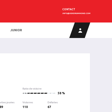
CONTACT
INFO@DEKDRUMMOND.COM
JUNIOR
Ratio de victoire
110
58 %
arties jouées
Victoires
Défaites
89
110
67