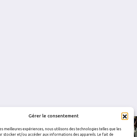
29
3
0.897
0
0
35
2
0.943
0
0
26
5
0.808
0
0
38
3
0.921
0
0
Gérer le consentement
les meilleures expériences, nous utilisons des technologies telles que les
r stocker et/ou accéder aux informations des appareils. Le fait de