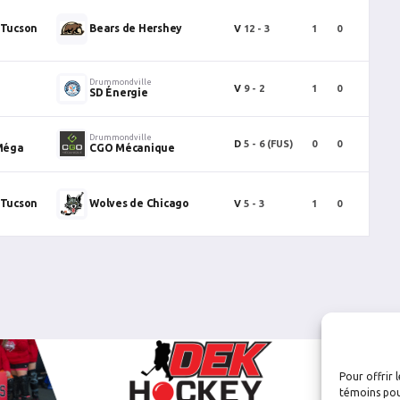
 Tucson
Bears de Hershey
V
12 - 3
1
0
0
Drummondville
V
9 - 2
1
0
0
SD Énergie
Drummondville
D
5 - 6
(FUS)
0
0
1
 Méga
CGO Mécanique
 Tucson
Wolves de Chicago
V
5 - 3
1
0
0
Pour offrir 
témoins pou