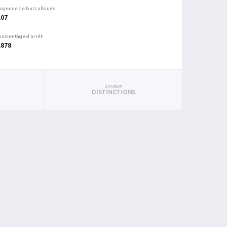
oyenne de buts alloués
.07
ourcentage d'arrêt
.878
JOUEUR
DISTINCTIONS
N
TC
BC
%ARR
PUN
BL
47
6
0.872
0
0