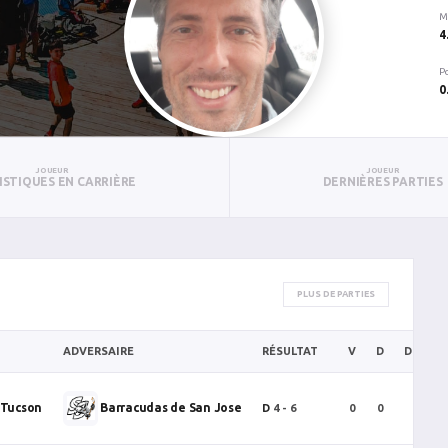
M
4
P
0
JOUEUR
JOUEUR
ISTIQUES EN CARRIÈRE
DERNIÈRES PARTIES
PLUS DE PARTIES
ADVERSAIRE
RÉSULTAT
V
D
DP/DF/
 Tucson
Barracudas de San Jose
D
4 - 6
0
0
0