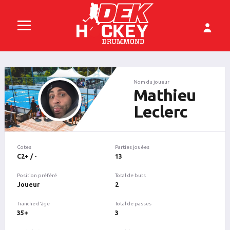
Nom du joueur
Mathieu
Leclerc
Cotes
Parties jouées
C2+ / -
13
Position préféré
Total de buts
Joueur
2
Tranche d'âge
Total de passes
35+
3