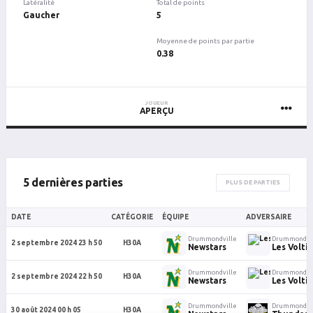
Latéralité
Total de points
Gaucher
5
Moyenne de points par partie
0.38
JOUEUR
APERÇU
5 dernières parties
PLUS DE PARTIES
DATE
CATÉGORIE
ÉQUIPE
ADVERSAIRE
Drummondville
Drummondvil
2 septembre 2024 23 h 50
H30A
Newstars
Les Volti
Drummondville
Drummondvil
2 septembre 2024 22 h 50
H30A
Newstars
Les Volti
Drummondville
Drummondvil
30 août 2024 00 h 05
H30A