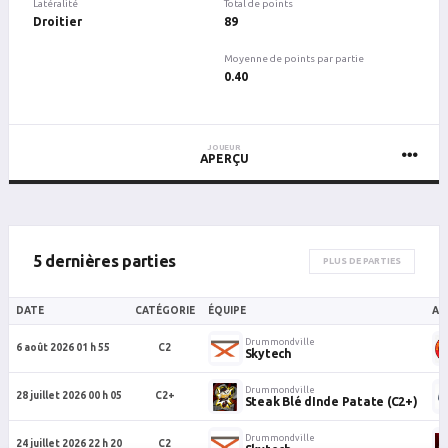
Latéralité
Total de points
Droitier
89
Moyenne de points par partie
0.40
JOUEUR
APERÇU
5 dernières parties
PLUS DE PARTIES
DATE
CATÉGORIE
ÉQUIPE
AD
Drummondville
6 août 2026 01 h 55
C2
Skytech
Drummondville
28 juillet 2026 00 h 05
C2+
Steak Blé dInde Patate (C2+)
Drummondville
24 juillet 2026 22 h 20
C2