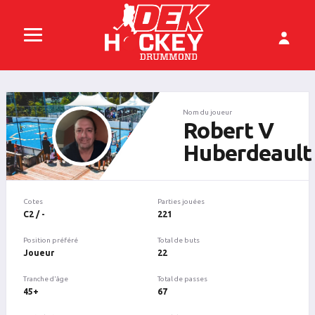
Nom du joueur
Robert V
Huberdeault
Cotes
Parties jouées
C2 / -
221
Position préféré
Total de buts
Joueur
22
Tranche d'âge
Total de passes
45+
67