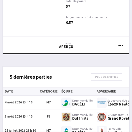
Total de points
57
Moyenne de points par partie
0.57
JOUEUR
APERÇU
5 dernières parties
PLUS DE PARTIES
DATE
CATÉGORIE
ÉQUIPE
ADVERSAIRE
Drummondville
St-Leonard-d’Aston
4 août 2026 23 h 10
M7
DACÉLI
Époxy Newloo
Drummondville
Drummondville
3 août 2026 23 h 10
F5
Duffgirls
Grand Royal 
Drummondville
Pierreville
28 juillet 2026 23 h 10
M7