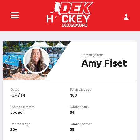
Nom du joueur
Amy Fiset
Cotes
Parties jouées
F5+ / F4
100
Position préféré
Total de buts
Joueur
34
Tranche d'âge
Total de passes
30+
23