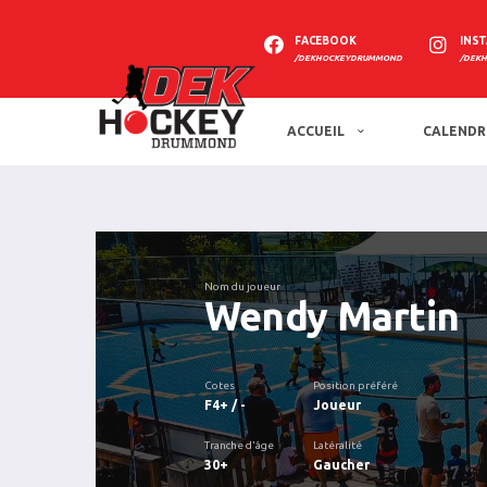
FACEBOOK
INS
/DEKHOCKEYDRUMMOND
/DEK
ACCUEIL
CALENDR
Nom du joueur
Wendy Martin
Cotes
Position préféré
F4+ / -
Joueur
Tranche d'âge
Latéralité
30+
Gaucher