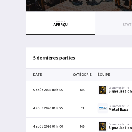
JOUEUR
APERÇU
STAT
5 dernières parties
DATE
CATÉGORIE
ÉQUIPE
Drummondville
5 août 2026 00 h 05
M5
Signalisation
Drummondville
4 août 2026 01 h 55
C1
Métal Expair
Drummondville
4 août 2026 01 h 00
M5
Signalisation