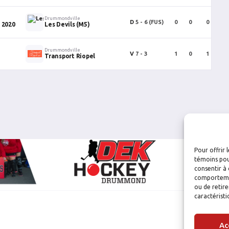
Drummondville
D
5 - 6
(FUS)
0
0
0
 2020
Les Devils (M5)
Drummondville
V
7 - 3
1
0
1
Transport Riopel
Pour offrir 
témoins pou
consentir à 
comportement
ou de retire
caractéristi
Ac