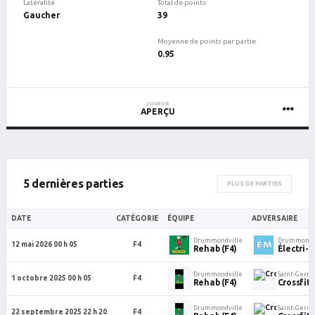
Latéralité
Total de points
Gaucher
39
Moyenne de points par partie
0.95
JOUEUR
APERÇU
5 dernières parties
PLUS DE PARTIES
DATE
CATÉGORIE
ÉQUIPE
ADVERSAIRE
Drummondville
Drummondv
12 mai 2026 00 h 05
F4
Rehab (F4)
Électri-
Drummondville
Saint-Germ
1 octobre 2025 00 h 05
F4
Rehab (F4)
Crossfi
Drummondville
Saint-Germ
22 septembre 2025 22 h 20
F4