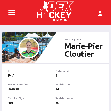
Nom du joueur
Marie-Pier
Cloutier
Cotes
Parties jouées
F4 / -
41
Position préféré
Total de buts
Joueur
14
Tranche d'âge
Total de passes
40+
25