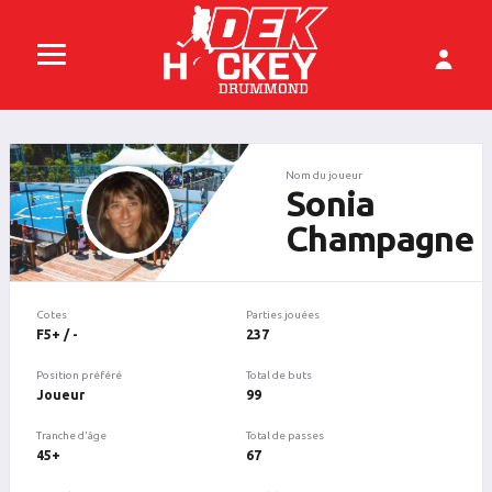
Nom du joueur
Sonia
Champagne
Cotes
Parties jouées
F5+ / -
237
Position préféré
Total de buts
Joueur
99
Tranche d'âge
Total de passes
45+
67