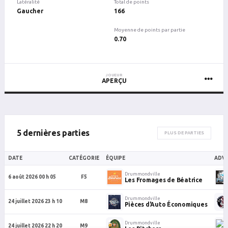
Latéralité
Total de points
Gaucher
166
Moyenne de points par partie
0.70
JOUEUR
APERÇU
5 dernières parties
PLUS DE PARTIES
DATE
CATÉGORIE
ÉQUIPE
ADVE
Drummondville
6 août 2026 00 h 05
F5
Les Fromages de Béatrice
Drummondville
24 juillet 2026 23 h 10
M8
Pièces d'Auto Économiques
Drummondville
24 juillet 2026 22 h 20
M9