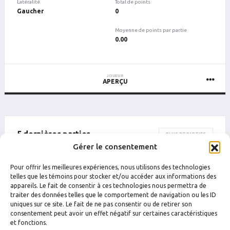
Latéralité
Total de points
Gaucher
0
Moyenne de points par partie
0.00
JOUEUR
APERÇU
5 dernières parties
PLUS DE PARTIES
Gérer le consentement
DATE
CATÉGORIE
ÉQUIPE
ADVE
Pour offrir les meilleures expériences, nous utilisons des technologies
Drummondville
telles que les témoins pour stocker et/ou accéder aux informations des
12 juin 2024 23 h 10
Queen-25
L'avant-Match de la Finlande
appareils. Le fait de consentir à ces technologies nous permettra de
traiter des données telles que le comportement de navigation ou les ID
uniques sur ce site. Le fait de ne pas consentir ou de retirer son
consentement peut avoir un effet négatif sur certaines caractéristiques
et fonctions.