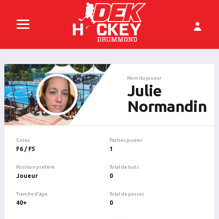
Nom du joueur
Julie
Normandin
Cotes
Parties jouées
F6 / F5
1
Position préféré
Total de buts
Joueur
0
Tranche d'âge
Total de passes
40+
0