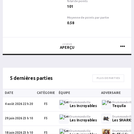
Total de points
101
Moyenne de points par partie
0.58
JOUEUR
APERÇU
5 dernières parties
PLUS DE PARTIES
DATE
CATÉGORIE
ÉQUIPE
ADVERSAIRE
Drummondville
Drummondville
4 août 2026 22 h 20
F5
Les Incroyables
Tequila
Drummondville
Drummondville
29 juin 2026 23 h 10
F5
Les Incroyables
Les SHARKS
Drummondville
Drummondville
18 juin 2026 23 h 10
F5