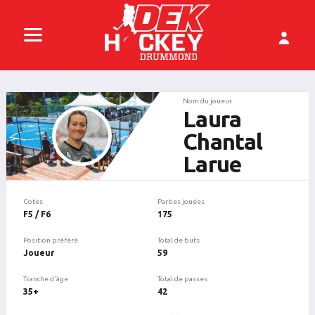
Nom du joueur
Laura
Chantal
Larue
Cotes
Parties jouées
F5 / F6
175
Position préféré
Total de buts
Joueur
59
Tranche d'âge
Total de passes
35+
42