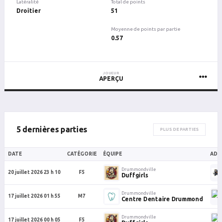
Latéralité
Total de points
Droitier
51
Moyenne de points par partie
0.57
JOUEUR
APERÇU
5 dernières parties
PLUS DE PARTIES
DATE
CATÉGORIE
ÉQUIPE
ADV
Drummondville
20 juillet 2026 23 h 10
F5
Duffgirls
Drummondville
17 juillet 2026 01 h 55
M7
Centre Dentaire Drummond
Drummondville
17 juillet 2026 00 h 05
F5