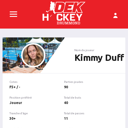
Nom du joueur
Kimmy Duff
Cotes
Parties jouées
F5+ / -
90
Position préféré
Total de buts
Joueur
40
Tranche d'âge
Total de passes
30+
11