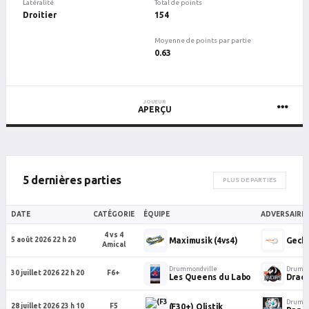
Latéralité
Total de points
Droitier
154
Moyenne de points par partie
0.63
JOUEUR
APERÇU
5 dernières parties
PLUS DE PARTIES
DATE
CATÉGORIE
ÉQUIPE
ADVERSAIRE
4 vs 4
Maximusik (4vs4)
Gecko
5 août 2026 22 h 20
Amical
Drummondville
Drummo
30 juillet 2026 22 h 20
F6+
Les Queens du Labo
Draca
Drummo
(F30+) Olistik
28 juillet 2026 23 h 10
F5