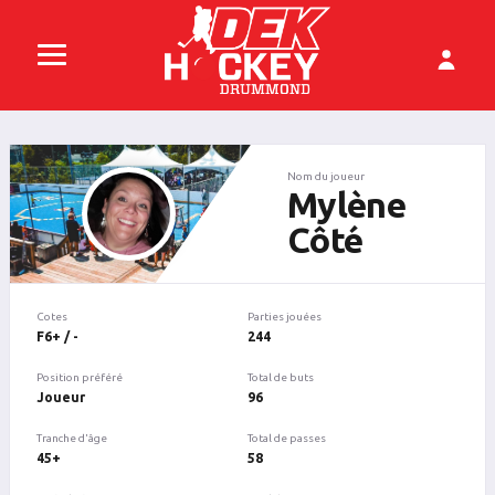
Nom du joueur
Mylène
Côté
Cotes
Parties jouées
F6+ / -
244
Position préféré
Total de buts
Joueur
96
Tranche d'âge
Total de passes
45+
58