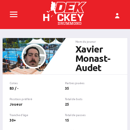
Nom du joueur
Xavier
Monast-
Audet
Cotes
Parties jouées
B3 / -
35
Position préféré
Total de buts
Joueur
25
Tranche d'âge
Total de passes
30+
15