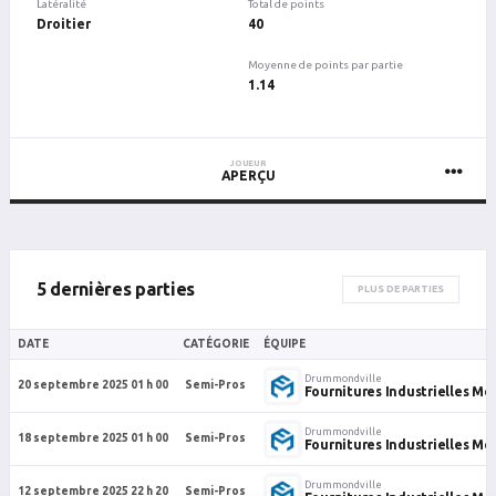
Latéralité
Total de points
Droitier
40
Moyenne de points par partie
1.14
JOUEUR
APERÇU
5 dernières parties
PLUS DE PARTIES
DATE
CATÉGORIE
ÉQUIPE
Drummondville
20 septembre 2025 01 h 00
Semi-Pros
Fournitures Industrielles Me
Drummondville
18 septembre 2025 01 h 00
Semi-Pros
Fournitures Industrielles Me
Drummondville
12 septembre 2025 22 h 20
Semi-Pros