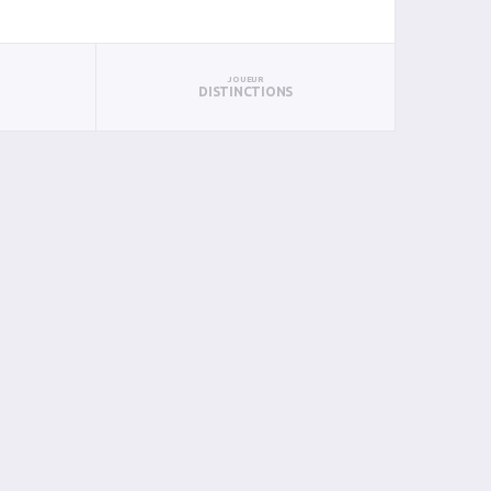
JOUEUR
DISTINCTIONS
P
PTS
PUN
BAN
PAN
BIN
PIN
0
1
0
0
0
0
0
2
4
2
0
1
0
0
0
1
2
0
0
0
0