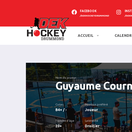
FACEBOOK
INS
/DEKHOCKEYDRUMMOND
/DEK
ACCUEIL
CALENDR
Nom du joueur
Guyaume Courn
Cotes
Position préféré
B4+ / -
Joueur
Tranche d'âge
Latéralité
20+
Droitier