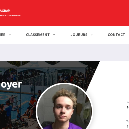
TAGRAM
HOCKEYDRUMMOND
IER
CLASSEMENT
JOUEURS
CONTACT
oyer
P
4
To
4