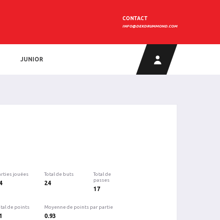
CONTACT
INFO@DEKDRUMMOND.COM
JUNIOR
arties jouées
Total de buts
Total de
passes
4
24
17
tal de points
Moyenne de points par partie
1
0.93