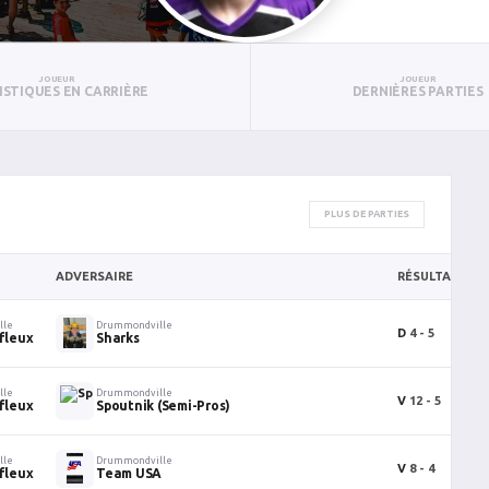
JOUEUR
JOUEUR
ISTIQUES EN CARRIÈRE
DERNIÈRES PARTIES
PLUS DE PARTIES
ADVERSAIRE
RÉSULTAT
B
lle
Drummondville
D
4 - 5
1
ffleux
Sharks
lle
Drummondville
V
12 - 5
2
ffleux
Spoutnik (Semi-Pros)
lle
Drummondville
V
8 - 4
1
ffleux
Team USA