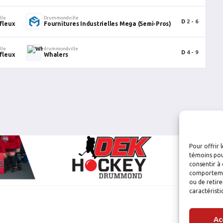
lle
Drummondville
D
2 - 6
0
ffleux
Fournitures Industrielles Mega (Semi-Pros)
lle
drummondville
D
4 - 9
1
ffleux
Whalers
Pour offrir 
témoins pou
consentir à 
comportement
ou de retire
caractéristi
Ac