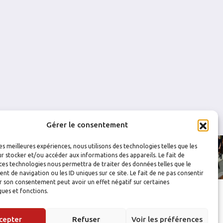
0
0
0
0
0
0
0
0
1
0
0
0
0
0
Gérer le consentement
les meilleures expériences, nous utilisons des technologies telles que les
r stocker et/ou accéder aux informations des appareils. Le fait de
ces technologies nous permettra de traiter des données telles que le
 de navigation ou les ID uniques sur ce site. Le fait de ne pas consentir
r son consentement peut avoir un effet négatif sur certaines
ques et fonctions.
cepter
Refuser
Voir les préférences