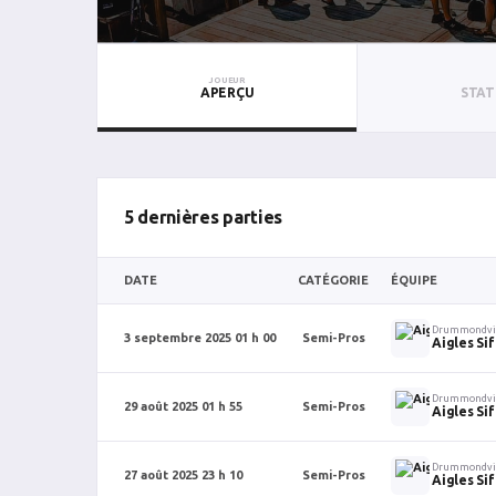
JOUEUR
APERÇU
STAT
5 dernières parties
DATE
CATÉGORIE
ÉQUIPE
Drummondvi
3 septembre 2025 01 h 00
Semi-Pros
Aigles Si
Drummondvi
29 août 2025 01 h 55
Semi-Pros
Aigles Si
Drummondvi
27 août 2025 23 h 10
Semi-Pros
Aigles Si