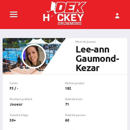
Nom du joueur
Lee-ann
Gaumond-
Kezar
Cotes
Parties jouées
F5 / -
182
Position préféré
Total de buts
Joueur
71
Tranche d'âge
Total de passes
30+
60