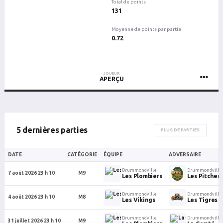
Total de points
131
Moyenne de points par partie
0.72
JOUEUR
APERÇU
5 dernières parties
PLUS DE PARTIES
DATE
CATÉGORIE
ÉQUIPE
ADVERSAIRE
Drummondville
Drummondville
7 août 2026 23 h 10
M9
Les Plombiers
Les Pitchers
Drummondville
Drummondville
4 août 2026 23 h 10
M8
Les Vikings
Les Tigres
Drummondville
Drummondville
31 juillet 2026 23 h 10
M9