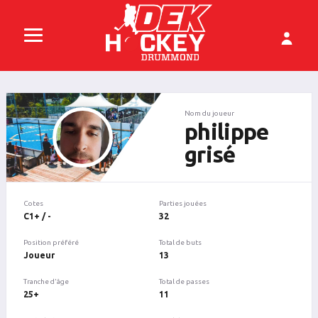
Nom du joueur
philippe
grisé
Cotes
Parties jouées
C1+ / -
32
Position préféré
Total de buts
Joueur
13
Tranche d'âge
Total de passes
25+
11