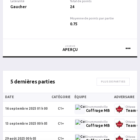
Latéralité
Total de points
Gaucher
24
Moyenne de points par partie
0.75
JOUEUR
APERÇU
5 dernières parties
PLUS DE PARTIES
DATE
CATÉGORIE
ÉQUIPE
ADVERSAIRE
Drummondville
Ottawa
16 septembre 2025 01 h 00
C1+
Coffrage MB
Team C
Drummondville
Ottawa
13 septembre 2025 00 h 05
C1+
Coffrage MB
Team C
Drummondville
Ottawa
29 août 2025 00 h 05
C1+