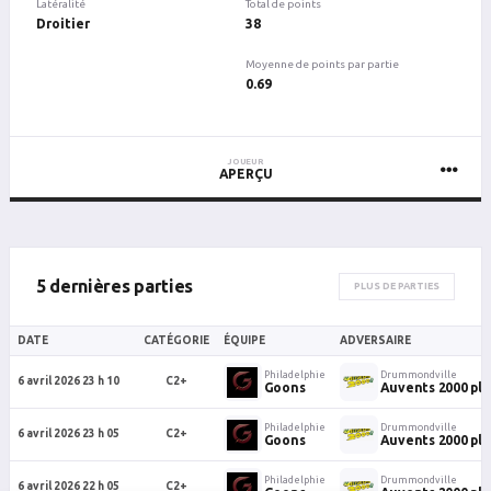
Latéralité
Total de points
Droitier
38
Moyenne de points par partie
0.69
JOUEUR
APERÇU
5 dernières parties
PLUS DE PARTIES
DATE
CATÉGORIE
ÉQUIPE
ADVERSAIRE
Philadelphie
Drummondville
6 avril 2026 23 h 10
C2+
Goons
Auvents 2000 plu
Philadelphie
Drummondville
6 avril 2026 23 h 05
C2+
Goons
Auvents 2000 plu
Philadelphie
Drummondville
6 avril 2026 22 h 05
C2+