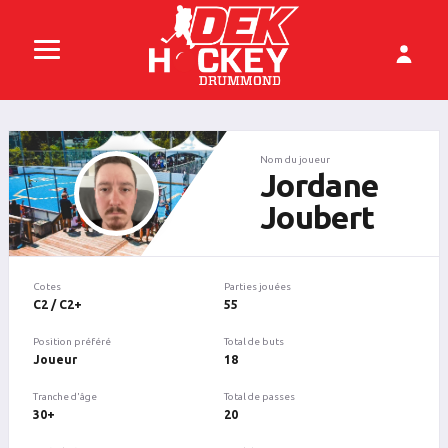
Nom du joueur
Jordane
Joubert
Cotes
Parties jouées
C2 / C2+
55
Position préféré
Total de buts
Joueur
18
Tranche d'âge
Total de passes
30+
20