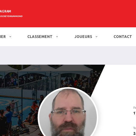
TAGRAM
HOCKEYDRUMMOND
IER
CLASSEMENT
JOUEURS
CONTACT
P
1
To
2