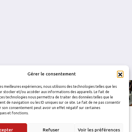
1
1
0
0
0
0
0
0
0
0
0
0
0
0
Gérer le consentement
les meilleures expériences, nous utilisons des technologies telles que les
r stocker et/ou accéder aux informations des appareils. Le fait de
ces technologies nous permettra de traiter des données telles que le
 de navigation ou les ID uniques sur ce site. Le fait de ne pas consentir
r son consentement peut avoir un effet négatif sur certaines
ques et fonctions.
cepter
Refuser
Voir les préférences