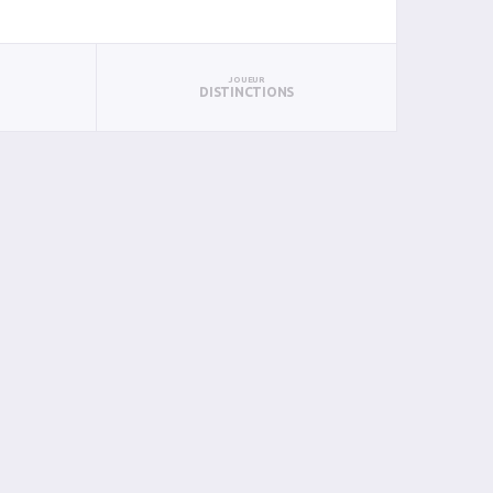
JOUEUR
DISTINCTIONS
P
PTS
PUN
BAN
PAN
BIN
PIN
4
4
0
0
0
0
0
3
4
0
0
0
0
0
2
2
0
0
0
0
0