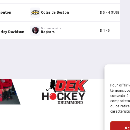
monton
Colas de Boston
D
3 - 4
(FUS)
0
Drummondville
D
1 - 3
0
rley Davidson
Raptors
Pour offrir 
témoins pou
consentir à 
comportement
ou de retire
caractéristi
Ac