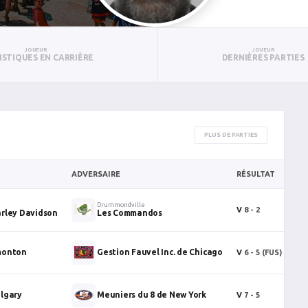
JOUEUR
JOUEUR
ISTIQUES EN CARRIÈRE
DERNIÈRES PARTIES
PLUS DE PARTIES
ADVERSAIRE
RÉSULTAT
B
Drummondville
V
8 - 2
0
rley Davidson
Les Commandos
monton
Gestion Fauvel Inc. de Chicago
V
6 - 5
(FUS)
1
lgary
Meuniers du 8 de New York
V
7 - 5
0