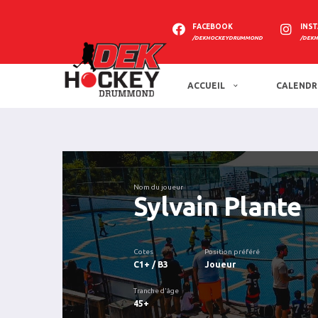
FACEBOOK
INS
/DEKHOCKEYDRUMMOND
/DEK
ACCUEIL
CALENDR
Nom du joueur
Sylvain Plante
Cotes
Position préféré
C1+ / B3
Joueur
Tranche d'âge
45+