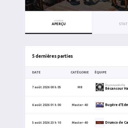
JOUEUR
APERÇU
STAT
5 dernières parties
DATE
CATÉGORIE
ÉQUIPE
Drummondville
7 août 2026 00 h 05
M8
Bécancour Ha
Bugère d'Ed
6 août 2026 01 h 00
Master-40
Drumco de Ca
5 août 2026 23 h 10
Master-40