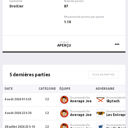
Latéralité
Total de points
Droitier
87
Moyenne de points par partie
1.10
JOUEUR
APERÇU
5 dernières parties
PLUS DE PARTIES
DATE
CATÉGORIE
ÉQUIPE
ADVERSAIRE
Drummondville
Drummondville
6 août 2026 01 h 55
C2
Average Joe
Skytech
Drummondville
Drummondville
4 août 2026 22 h 20
C2
Average Joe
Les Entrepri
Drummondville
Drummondville
28 juillet 2026 23 h 10
C2