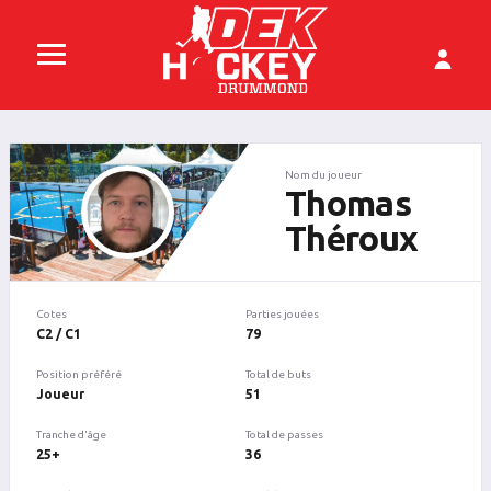
Nom du joueur
Thomas
Théroux
Cotes
Parties jouées
C2 / C1
79
Position préféré
Total de buts
Joueur
51
Tranche d'âge
Total de passes
25+
36