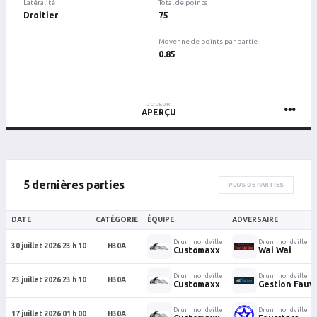
Latéralité
Total de points
Droitier
75
Moyenne de points par partie
0.85
JOUEUR
APERÇU
5 dernières parties
PLUS DE PARTIES
DATE
CATÉGORIE
ÉQUIPE
ADVERSAIRE
Drummondville
Drummondville
30 juillet 2026 23 h 10
H30A
Customaxx
Wai Wai
Drummondville
Drummondville
23 juillet 2026 23 h 10
H30A
Customaxx
Gestion Fauv
Drummondville
Drummondville
17 juillet 2026 01 h 00
H30A