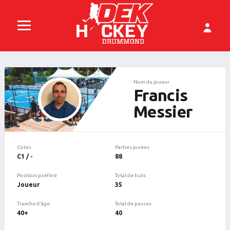
Nom du joueur
Francis
Messier
Cotes
Parties jouées
C1 / -
88
Position préféré
Total de buts
Joueur
35
Tranche d'âge
Total de passes
40+
40