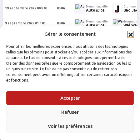
Drummondville
Drummondv
19 septembre 2025 00 h 05
H30A
Auto20.ca
Bad Jack
Drummondville
drummondvi
9 septembre 2025 01 h 05
H30A
Auto20.ca
Wai Wai 
Gérer le consentement
Drummondville
drummondvi
9 septembre 2025 01 h 00
H30A
Auto20.ca
Wai Wai 
Pour offrir les meilleures expériences, nous utilisons des technologies
Drummondville
drummondvi
telles que les témoins pour stocker et/ou accéder aux informations des
5 septembre 2025 01 h 00
H30A
Auto20.ca
Wai Wai 
appareils. Le fait de consentir à ces technologies nous permettra de
traiter des données telles que le comportement de navigation ou les ID
uniques sur ce site. Le fait de ne pas consentir ou de retirer son
consentement peut avoir un effet négatif sur certaines caractéristiques
et fonctions.
Accepter
Refuser
FACEBOOK
INSTAGRAM
Voir les préférences