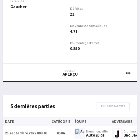
Latéralité
Gaucher
Défaites
22
Moyenne de buts alloués
4.71
Pourcentage d'arrêt
0.850
JOUEUR
APERÇU
5 dernières parties
PLUS DE PARTIES
DATE
CATÉGORIE
ÉQUIPE
ADVERSAIRE
Drummondville
Drummondv
23 septembre 2025 00 h 05
H30A
Auto20.ca
Bad Jack