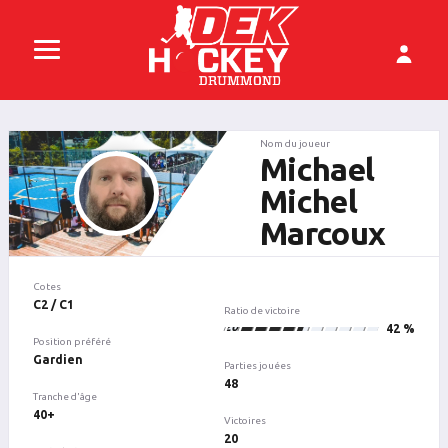
Nom du joueur
Michael
Michel
Marcoux
Cotes
C2 / C1
Ratio de victoire
20
42 %
Position préféré
Gardien
Parties jouées
48
Tranche d'âge
40+
Victoires
20