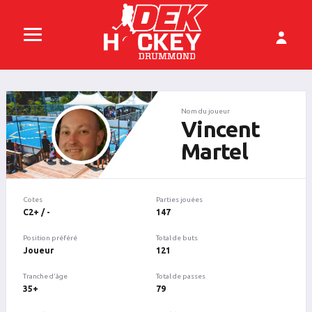
Nom du joueur
Vincent
Martel
Cotes
Parties jouées
C2+ / -
147
Position préféré
Total de buts
Joueur
121
Tranche d'âge
Total de passes
35+
79