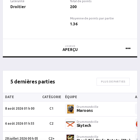
Latéralité
Total de points
Droitier
200
Moyenne de points par partie
1.36
JOUEUR
APERÇU
5 dernières parties
PLUS DE PARTIES
DATE
CATÉGORIE
ÉQUIPE
AD
Drummondville
8 août 2026 01 h 00
C1
Maroons
Drummondville
6 août 2026 01 h 55
C2
Skytech
Drummondville
28 juillet 2026 00 h 05
C2+