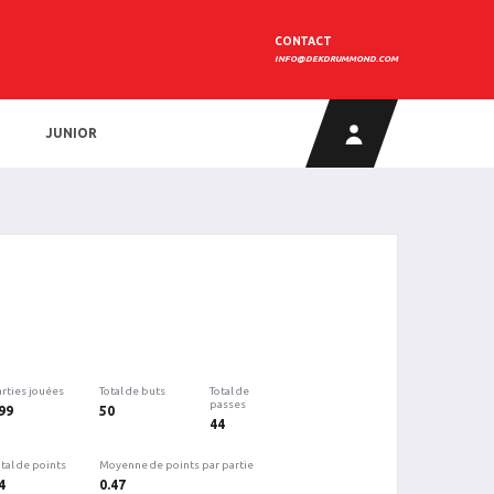
CONTACT
INFO@DEKDRUMMOND.COM
JUNIOR
arties jouées
Total de buts
Total de
passes
99
50
44
tal de points
Moyenne de points par partie
4
0.47