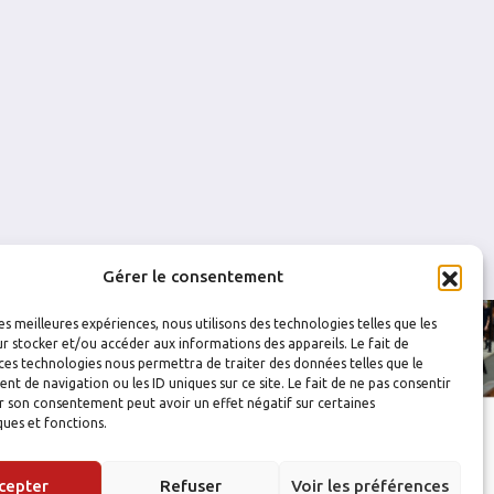
0
0
0
0
0
0
0
0
Gérer le consentement
les meilleures expériences, nous utilisons des technologies telles que les
r stocker et/ou accéder aux informations des appareils. Le fait de
ces technologies nous permettra de traiter des données telles que le
 de navigation ou les ID uniques sur ce site. Le fait de ne pas consentir
r son consentement peut avoir un effet négatif sur certaines
ques et fonctions.
cepter
Refuser
Voir les préférences