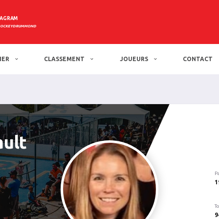
TAGRAM
HOCKEYDRUMMOND
IER
CLASSEMENT
JOUEURS
CONTACT
ult
P
1
To
9