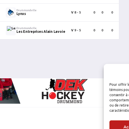
Drummondville
V
8 - 5
0
0
0
0
Lynxs
Drummondville
V
9 - 5
0
0
0
0
Les Entreprises Alain Lavoie
Pour offrir 
témoins pou
consentir à 
comportement
ou de retire
caractéristi
Ac