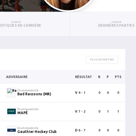
JOUEUR
JOUEUR
ISTIQUES EN CARRIÈRE
DERNIÈRES PARTIES
PLUS DE PARTIES
ADVERSAIRE
RÉSULTAT
B
P
PTS
PUN
Drummondville
V
4 - 1
0
0
0
0
Bad Raccoons (MR)
Drummondville
V
7 - 2
0
1
1
0
MAPÉ
Drummondville
D
6 - 7
0
0
0
0
Gauthier Hockey Club