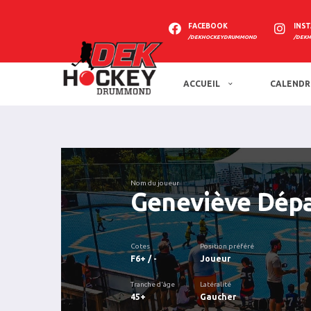
FACEBOOK
INS
/DEKHOCKEYDRUMMOND
/DEK
ACCUEIL
CALENDR
Nom du joueur
Geneviève Dépa
Cotes
Position préféré
F6+ / -
Joueur
Tranche d'âge
Latéralité
45+
Gaucher