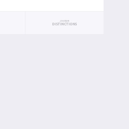
JOUEUR
DISTINCTIONS
BAN
PAN
BIN
PIN
0
0
0
0
0
0
0
0
0
0
0
0