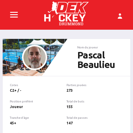
Nom du joueur
Pascal
Beaulieu
Cotes
Parties jouées
C2+ / -
273
Position préféré
Total de buts
Joueur
155
Tranche d'âge
Total de passes
45+
147