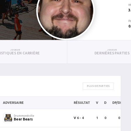
M
3
P
0
JOUEUR
JOUEUR
ISTIQUES EN CARRIÈRE
DERNIÈRES PARTIES
PLUS DE PARTIES
ADVERSAIRE
RÉSULTAT
V
D
DP/DF/N
Drummondville
V
6 - 4
1
0
0
Beer Bears