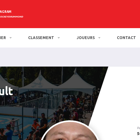
TAGRAM
HOCKEYDRUMMOND
IER
CLASSEMENT
JOUEURS
CONTACT
ult
P
5