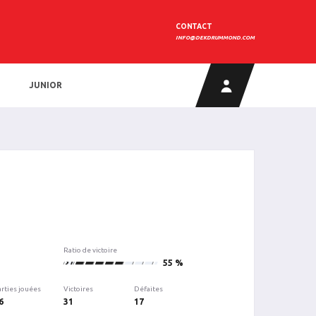
CONTACT
INFO@DEKDRUMMOND.COM
JUNIOR
Ratio de victoire
31
55 %
arties jouées
Victoires
Défaites
6
31
17