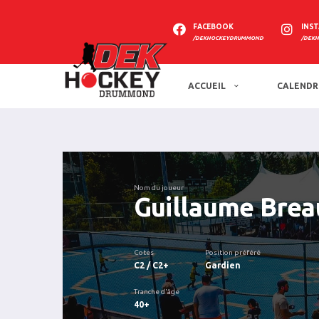
FACEBOOK
INS
/DEKHOCKEYDRUMMOND
/DEK
ACCUEIL
CALENDR
Nom du joueur
Guillaume Brea
Cotes
Position préféré
C2 / C2+
Gardien
Tranche d'âge
40+