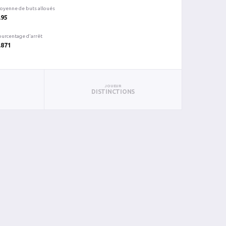
oyenne de buts alloués
.95
ourcentage d'arrêt
.871
JOUEUR
DISTINCTIONS
TC
BC
%ARR
PUN
BL
41
4
0.902
0
0