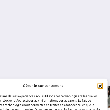
29
6
0.793
0
0
30
5
0.833
0
0
37
7
0.811
0
0
25
1
0.960
0
0
Gérer le consentement
les meilleures expériences, nous utilisons des technologies telles que les
r stocker et/ou accéder aux informations des appareils. Le fait de
ces technologies nous permettra de traiter des données telles que le
 de navigation ou les ID uniques sur ce site. Le fait de ne pas consentir