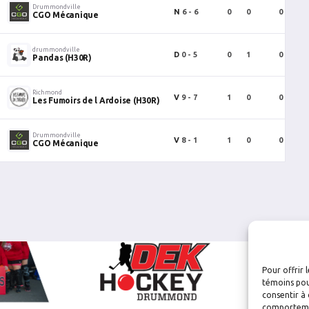
Drummondville
N
6 - 6
0
0
0
CGO Mécanique
drummondville
D
0 - 5
0
1
0
Pandas (H30R)
Richmond
V
9 - 7
1
0
0
Les Fumoirs de l Ardoise (H30R)
Drummondville
V
8 - 1
1
0
0
CGO Mécanique
Pour offrir 
témoins pou
consentir à 
comportement