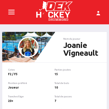
Nom du joueur
Joanie
Vigneault
Cotes
Parties jouées
F2 / F5
15
Position préféré
Total de buts
Joueur
10
Tranche d'âge
Total de passes
20+
7