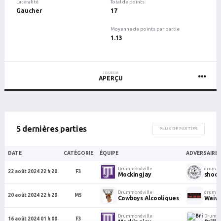
Latéralité
Total de points
Gaucher
17
Moyenne de points par partie
1.13
JOUEUR
APERÇU
5 dernières parties
PLUS DE PARTIES
DATE
CATÉGORIE
ÉQUIPE
ADVERSAIRE
Drummondville
drummo
22 août 2024 22 h 20
F3
Mockingjay
shoot
Drummondville
drummo
20 août 2024 22 h 20
M5
Cowboys Alcooliques
Waiwa
Drummondville
Drummo
16 août 2024 01 h 00
F3