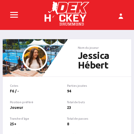
Nom du joueur
Jessica
Hébert
Cotes
Parties jouées
F6 / -
94
Position préféré
Total de buts
Joueur
23
Tranche d'âge
Total de passes
25+
8