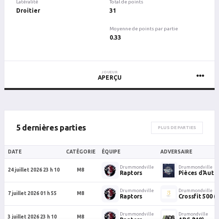
Latéralité
Total de points
Droitier
31
Moyenne de points par partie
0.33
JOUEUR
APERÇU
5 dernières parties
PLUS DE PARTIES
DATE
CATÉGORIE
ÉQUIPE
ADVERSAIRE
Drummondville
Drummondville
24 juillet 2026 23 h 10
M8
Raptors
Pièces d'Aut
Drummondville
Drummondville
7 juillet 2026 01 h 55
M8
Raptors
Crossfit 500 (
Drummondville
Drumondville
3 juillet 2026 23 h 10
M8