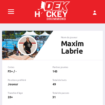
Nom du joueur
Maxim
Labrie
Cotes
Parties jouées
F5+ / -
143
Position préféré
Total de buts
Joueur
49
Tranche d'âge
Total de passes
20+
31