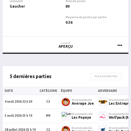
Latéralité
Total de points
Gaucher
80
Moyenne de points par partie
0.56
JOUEUR
APERÇU
5 dernières parties
PLUS DE PARTIES
DATE
CATÉGORIE
ÉQUIPE
ADVERSAIRE
Drummondville
Drummondville
4 août 2026 22 h 20
C2
Average Joe
Les Entrepri
Drummond ville
Drummondville
3 août 2026 23 h 10
M9
Les Popeye
Wolfpack (M
Drummondville
Drummondville
28 juillet 2026 23 h 10
C2