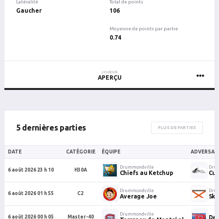
Latéralité
Total de points
Gaucher
106
Moyenne de points par partie
0.74
JOUEUR
APERÇU
5 dernières parties
PLUS DE PARTIES
DATE
CATÉGORIE
ÉQUIPE
ADVERSAIR
Drummondville
Dru
6 août 2026 23 h 10
H30A
Chiefs au Ketchup
Cu
Drummondville
Dru
6 août 2026 01 h 55
C2
Average Joe
Sky
Drummondville
Dek
6 août 2026 00 h 05
Master-40